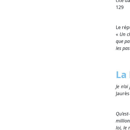
cité d
129
Le rép
«
Un ch
que pa
les pa
La
Je n’ai
Jaurès
Qu’est
millio
loi, le