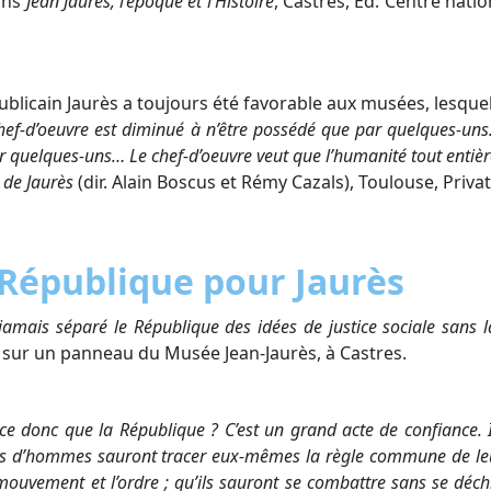
ans
Jean Jaurès, l’époque et l’Histoire
, Castres, Éd. Centre nati
ublicain Jaurès a toujours été favorable aux musées, lesquel
ef-d’oeuvre est diminué à n’être possédé que par quelques-uns…
r quelques-uns… Le chef-d’oeuvre veut que l’humanité tout entiè
s de Jaurès
(dir. Alain Boscus et Rémy Cazals), Toulouse, Privat
 République pour Jaurès
 jamais séparé le République des idées de justice sociale sans l
 sur un panneau du Musée Jean-Jaurès, à Castres.
-ce donc que la République ? C’est un grand acte de confiance. 
ns d’hommes sauront tracer eux-mêmes la règle commune de leur ac
 mouvement et l’ordre ; qu’ils sauront se combattre sans se déchi