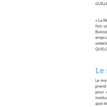
GUILL
« La R
fois 
Buisso
empru
univers
QUELQ
Le 
Le mot
prend 
pour q
instit
quoi t