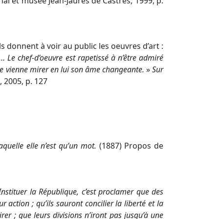
onal et musée Jean-Jaurès de Castres, 1999, p.
s donnent à voir au public les oeuvres d’art :
 Le chef-d’oeuvre est rapetissé à n’être admiré
re vienne mirer en lui son âme changeante.
»
Sur
, 2005, p. 127
aquelle elle n’est qu’un mot.
(1887) Propos de
Instituer la République, c’est proclamer que des
tion ; qu’ils sauront concilier la liberté et la
rer ; que leurs divisions n’iront pas jusqu’à une