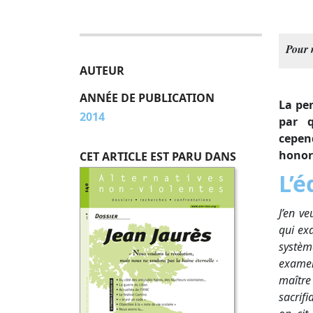
Pour m
AUTEUR
ANNÉE DE PUBLICATION
La pe
2014
par q
cepen
honor
CET ARTICLE EST PARU DANS
L’é
J’en ve
qui ex
systè
examen
maître
sacrifi