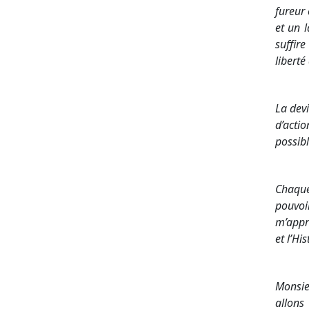
fureur
et un 
suffir
libert
La devi
d’acti
possibl
Chaque
pouvoi
m’appre
et l’His
Monsieu
allons