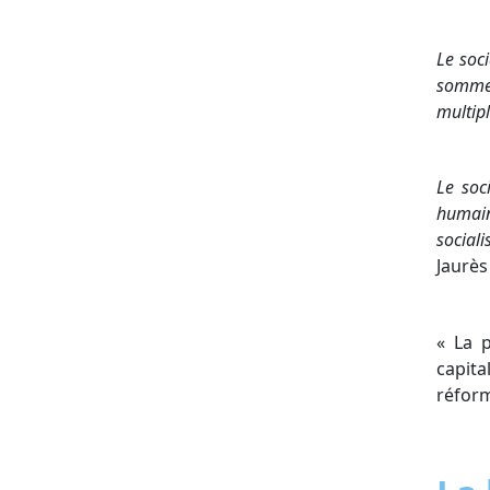
Le soc
sommes
multipl
Le soc
humaine
social
Jaurès
« La 
capita
réform