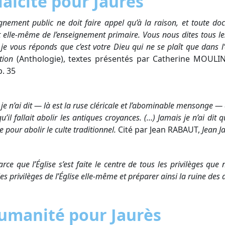
laïcité pour Jaurès
ignement public ne doit faire appel qu’à la raison, et toute do
ut elle-même de l’enseignement primaire. Vous nous dites tous l
e, je vous réponds que c’est votre Dieu qui ne se plaît que dans
ation
(Anthologie), textes présentés par Catherine MOULIN 
p. 35
je n’ai dit — là est la ruse cléricale et l’abominable mensonge — 
 qu’il fallait abolir les antiques croyances. (…) Jamais je n’ai dit q
e pour abolir le culte traditionnel.
Cité par Jean RABAUT,
Jean J
arce que l’Église s’est faite le centre de tous les privilèges qu
les privilèges de l’Église elle-même et préparer ainsi la ruine des 
humanité pour Jaurès