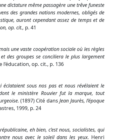
s une dictature même passagère une trêve funeste
itoyens des grandes nations modernes, obligés de
mestique, auront cependant assez de temps et de
on, op. cit.,
p. 41
, mais une vaste coopération sociale où les règles
 et des groupes se conciliera le plus largement
 l’éducation, op. cit., p. 136
i éclataient sous nos pas et nous révélaient le
ont le ministère Rouvier fut la marque, tout
ourgeoise.
(1897) Cité dans
Jean Jaurès, l’époque
stres, 1999, p. 24
épublicaine, eh bien, c’est nous, socialistes, qui
ontre nous avec le soleil dans les yeux.
Henri