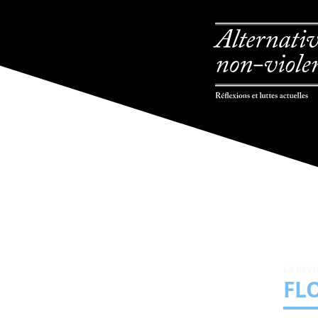
LA REV
FL