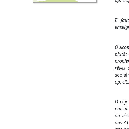
op. cit
.
Il fau
enseig
Quicon
plutôt
problè
rêves 
scolai
op. cit.
Oh ! j
par mo
au séri
ans ?