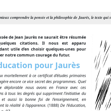
Conflit
Respect des animaux
Destruction huma
Défense civile non
Décroissance, anti
Compromis
masse
Politique europée
Économie non-viol
Autres formes de v
sécurité et de paix
ieux comprendre la pensée et la philosophie de Jaurès, le texte qui su
Rencontres avec le
Philosophie et
Guerres et conflits armés
Luttes et soutien
Commerce des armes
Vers une culture de non-
Questions sociétales
Recherche sur l
Face au terrori
Sciences
militaires
spiritualité
dans le monde
international
violence
violence
Transformation personnelle
Afghanistan
Tensions sociales
Neurosciences
et sociétale
nsée de Jean Jaurès ne saurait être résumée
Colombie
Police, justice, prison
Vertus de la non-violence
uelques citations. Il nous est apparu
Égypte
Vieillesse
De l’offense à la
dant utile d’en choisir quelques-unes pour
France-Algérie
Santé
réconciliation
er notre commun courage du futur.
Irak
Face à la mort
Israël-Palestine
ducation pour Jaurès
Mali
Première Guerre mondiale
ux mortellement à ce certificat d’études primaires
Russie-Ukraine
agère encore ce vice secret des programmes. Quel
Syrie
me déplorable nous avons en France avec ces
s à tous les degrés qui suppriment l’initiative du
 et aussi la bonne foi de l’enseignement, en
ant la réalité à l’apparence.
(1888)
De l’éducation,