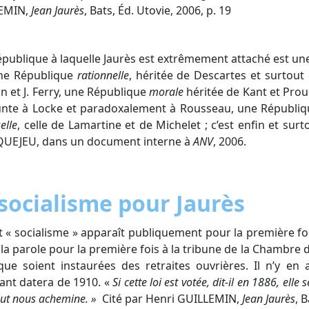
EMIN,
Jean Jaurès
, Bats, Éd. Utovie, 2006, p. 19
épublique à laquelle Jaurès est extrêmement attaché est une 
une République
rationnelle
, héritée de Descartes et surtou
n et J. Ferry, une République
morale
héritée de Kant et Pr
nte à Locke et paradoxalement à Rousseau, une Républiq
elle
, celle de Lamartine et de Michelet ; c’est enfin et su
UEJEU, dans un document interne à
ANV
, 2006.
socialisme pour Jaurès
 « socialisme » apparaît publiquement pour la première fois
la parole pour la première fois à la tribune de la Chambre d
ue soient instaurées des retraites ouvrières. Il n’y en 
uant datera de 1910. «
Si cette loi est votée, dit-il en 1886, ell
out nous achemine. »
Cité par Henri GUILLEMIN,
Jean Jaurès
, 