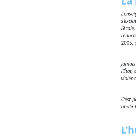
La 
L’ense
s’excl
l’écol
l’éduc
2005, 
Jamais 
l’État,
violenc
C’est p
abolir 
L’