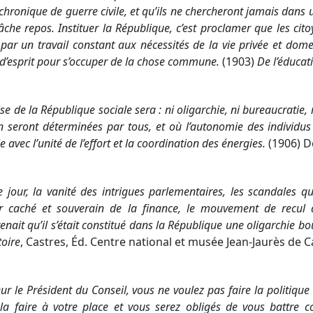
 chronique de guerre civile, et qu’ils ne chercheront jamais dan
lâche repos. Instituer la République, c’est proclamer que les c
e par un travail constant aux nécessités de la vie privée et do
é d’esprit pour s’occuper de la chose commune.
(1903)
De l’éducati
se de la République sociale sera : ni oligarchie, ni bureaucratie
on seront déterminées par tous, et où l’autonomie des individus
e avec l’unité de l’effort et la coordination des énergies.
(1906) De
 jour, la vanité des intrigues parlementaires, les scandales qu
r caché et souverain de la finance, le mouvement de recul d
nait qu’il s’était constitué dans la République une oligarchie b
toire
, Castres, Éd. Centre national et musée Jean-Jaurès de Ca
r le Président du Conseil, vous ne voulez pas faire la politique r
 la faire à votre place et vous serez obligés de vous battre c