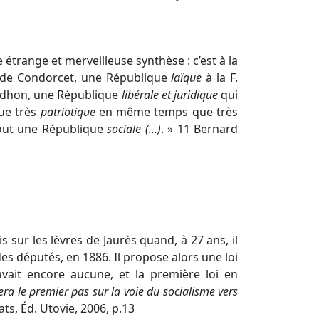
étrange et merveilleuse synthèse : c’est à la
t de Condorcet, une République
laïque
à la F.
oudhon, une République
libérale et juridique
qui
ue très
patriotique
en même temps que très
rtout une République
sociale (…)
. » 11 Bernard
 sur les lèvres de Jaurès quand, à 27 ans, il
es députés, en 1886. Il propose alors une loi
avait encore aucune, et la première loi en
e sera le premier pas sur la voie du socialisme vers
Bats, Éd. Utovie, 2006, p.13