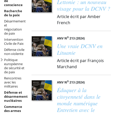
Lettonie : un nouveau
de
conscience
visage pour la DCNV ?
Recherche
de la paix
Article écrit par Amber
Désarmement
French
et
négociation
de paix
O
ANV N
213 (2024)
Intervention
Civile de Paix
Une vraie DCNV en
Défense civile
Lituanie
non-violente
Politique
Article écrit par François
européenne
Marchand
de sécurité et
de paix
Rencontres
O
avec les
ANV N
213 (2024)
militaires
Éduquer à la
Défense et
citoyenneté dans le
désarmement
nucléaires
monde numérique
Commerce
Entretien avec le
des armes