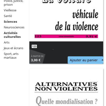
Police, justice,
prison
Vieillesse
Santé
Sciences
Neurosciences
Activités
culturelles
Arts
123
Jeux et écrans
La voiture, véhicule de la violence
Sport, arts
À PARTIR DE
martiaux
3,00 €
Ajouter au panier