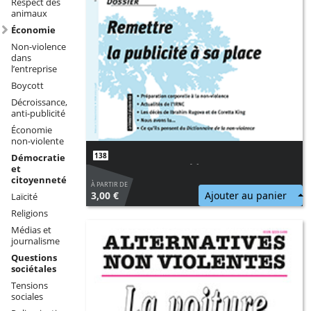
Respect des
animaux
Économie
Non-violence
dans
l’entreprise
Boycott
Décroissance,
anti-publicité
Économie
non-violente
138
Démocratie
Remettre la publicité à sa place
et
citoyenneté
À PARTIR DE
3,00 €
Ajouter au panier
Laïcité
Religions
Médias et
journalisme
Questions
sociétales
Tensions
sociales