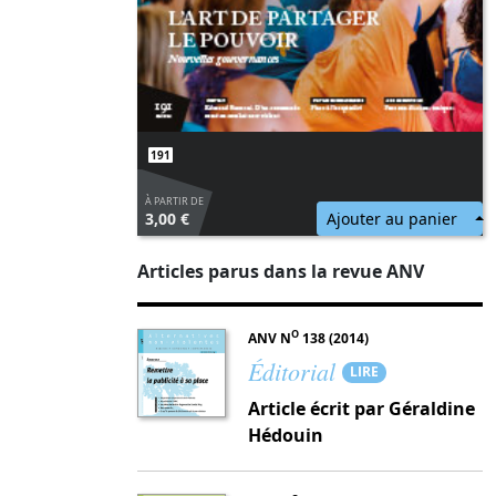
191
L’art de partager le pouvoir
À PARTIR DE
3,00 €
Ajouter au panier
Articles parus dans la revue ANV
O
ANV N
138 (2014)
Éditorial
LIRE
Article écrit par Géraldine
Hédouin