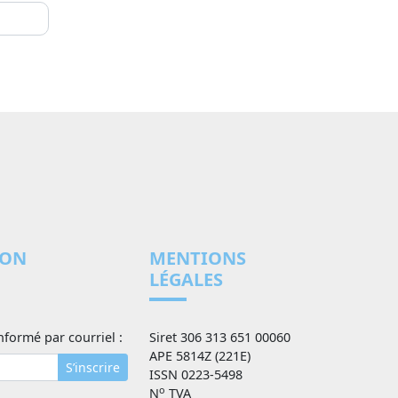
Médias et journalisme
ine de
-violente
-publicité
Autres modes de régulation
nne de
ente
iolences
s
a non-
sme
Activités culturelles
Arts
Jeux et écrans
Sport, arts martiaux
ION
MENTIONS
LÉGALES
nformé par courriel :
Siret 306 313 651 00060
APE 5814Z (221E)
S’inscrire
ISSN 0223-5498
o
N
TVA