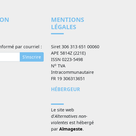
ION
MENTIONS
LÉGALES
nformé par courriel :
Siret 306 313 651 00060
APE 5814Z (221E)
S’inscrire
ISSN 0223-5498
o
N
TVA
Intracommunautaire
FR 19 306313651
HÉBERGEUR
Le site web
d’
Alternatives non-
violentes
est hébergé
par
Almageste
.