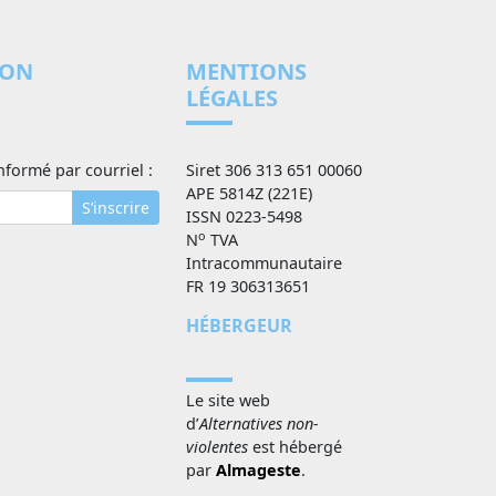
ION
MENTIONS
LÉGALES
nformé par courriel :
Siret 306 313 651 00060
APE 5814Z (221E)
S’inscrire
ISSN 0223-5498
o
N
TVA
Intracommunautaire
FR 19 306313651
HÉBERGEUR
Le site web
d’
Alternatives non-
violentes
est hébergé
par
Almageste
.