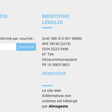
ION
MENTIONS
LÉGALES
nformé par courriel :
Siret 306 313 651 00060
APE 5814Z (221E)
S’inscrire
ISSN 0223-5498
o
N
TVA
Intracommunautaire
FR 19 306313651
HÉBERGEUR
Le site web
d’
Alternatives non-
violentes
est hébergé
par
Almageste
.