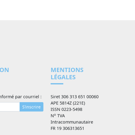
ION
MENTIONS
LÉGALES
nformé par courriel :
Siret 306 313 651 00060
APE 5814Z (221E)
S’inscrire
ISSN 0223-5498
o
N
TVA
Intracommunautaire
FR 19 306313651