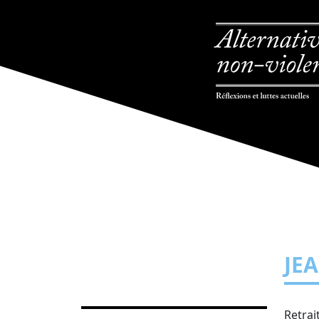
JE
Retrai