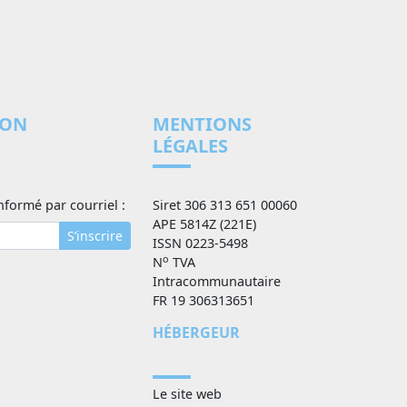
ION
MENTIONS
LÉGALES
nformé par courriel :
Siret 306 313 651 00060
APE 5814Z (221E)
S’inscrire
ISSN 0223-5498
o
N
TVA
Intracommunautaire
FR 19 306313651
HÉBERGEUR
Le site web