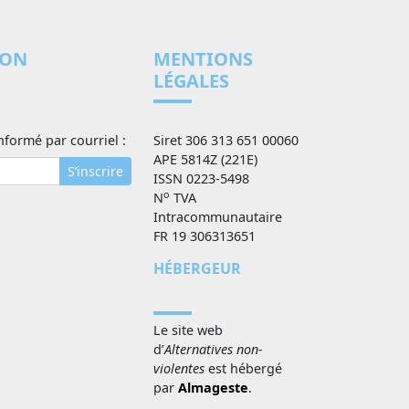
ION
MENTIONS
LÉGALES
nformé par courriel :
Siret 306 313 651 00060
APE 5814Z (221E)
S’inscrire
ISSN 0223-5498
o
N
TVA
Intracommunautaire
FR 19 306313651
HÉBERGEUR
Le site web
d’
Alternatives non-
violentes
est hébergé
par
Almageste
.