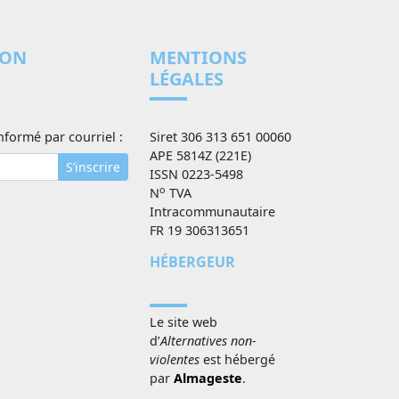
ION
MENTIONS
LÉGALES
nformé par courriel :
Siret 306 313 651 00060
APE 5814Z (221E)
S’inscrire
ISSN 0223-5498
o
N
TVA
Intracommunautaire
FR 19 306313651
HÉBERGEUR
Le site web
d’
Alternatives non-
violentes
est hébergé
par
Almageste
.