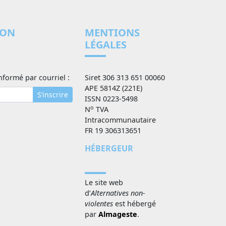
ION
MENTIONS
LÉGALES
nformé par courriel :
Siret 306 313 651 00060
APE 5814Z (221E)
S’inscrire
ISSN 0223-5498
o
N
TVA
Intracommunautaire
FR 19 306313651
HÉBERGEUR
Le site web
d’
Alternatives non-
violentes
est hébergé
par
Almageste
.