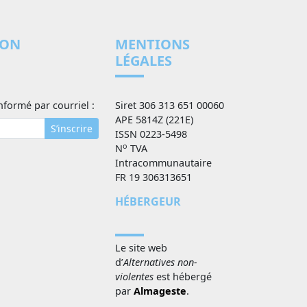
ION
MENTIONS
LÉGALES
nformé par courriel :
Siret 306 313 651 00060
APE 5814Z (221E)
S’inscrire
ISSN 0223-5498
o
N
TVA
Intracommunautaire
FR 19 306313651
HÉBERGEUR
Le site web
d’
Alternatives non-
violentes
est hébergé
par
Almageste
.