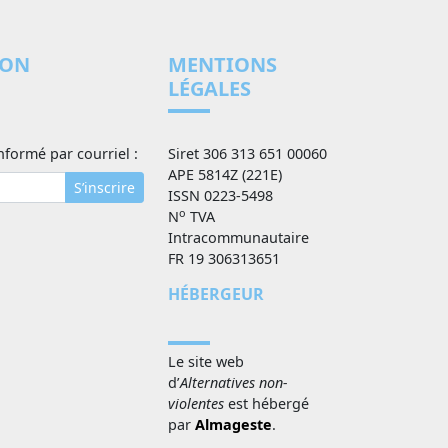
ION
MENTIONS
LÉGALES
nformé par courriel :
Siret 306 313 651 00060
APE 5814Z (221E)
S’inscrire
ISSN 0223-5498
o
N
TVA
Intracommunautaire
FR 19 306313651
HÉBERGEUR
Le site web
d’
Alternatives non-
violentes
est hébergé
par
Almageste
.