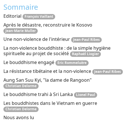
Sommaire
Editorial
François Vaillant
Après le désastre, reconstruire le Kosovo
Jean-Marie Muller
Une non-violence de l'intérieur
Jean-Paul Ribes
La non-violence bouddhiste : de la simple hygiène
spirituelle au projet de société
Raphaël Liogier
Le bouddhisme engagé
Eric Rommeluère
La résistance tibétaine et la non-violence
Jean-Paul Ribes
Aung San Suu Kyi, "la dame de Rangoon"
Christian Delorme
Le bouddhisme trahi à Sri Lanka
Lionel Paul
Les bouddhistes dans le Vietnam en guerre
Christian Delorme
Nous avons lu