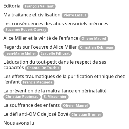
Editorial
François Vaillant
Maltraitance et civilisation
Pierre Lassus
Les conséquences des abus sensoriels précoces
Suzanne Robert-Ouvray
Alice Miller et la vérité de l'enfance
Olivier Maurel
Regards sur l'oeuvre d'Alice Miller
Christian Robineau
Jean-Marie Muller
Isabelle Filliozat
L'éducation du tout-petit dans le respect de ses
capacités
Chantal De Truchis
Les effets traumatiques de la purification ethnique chez
l'enfant
Francis Maqueda
La prévention de la maltraitance en périnatalité
Christian Robineau
S. Missonnier
La souffrance des enfants
Olivier Maurel
Le défi anti-OMC de José Bové
Christian Brunier
Nous avons lu