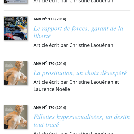
Article écrit par Christine Laouénan
O
ANV N
173 (2014)
Le rapport de forces, garant de la
liberté
Article écrit par Christine Laouénan
O
ANV N
170 (2014)
La prostitution, un choix désespéré
Article écrit par Christine Laouénan et
Laurence Noëlle
O
ANV N
170 (2014)
Fillettes hypersexualisées, un destin
tout tracé
Article écrit par Christine Laouénan