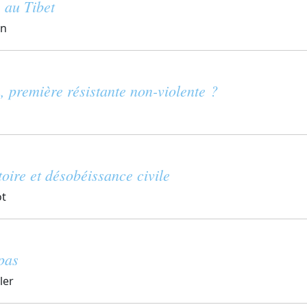
 au Tibet
en
n, première résistante non-violente ?
oire et désobéissance civile
ot
 pas
ler