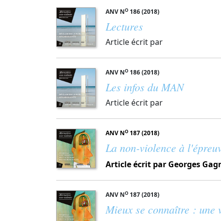
O
ANV N
186 (2018)
Lectures
Article écrit par
O
ANV N
186 (2018)
Les infos du MAN
Article écrit par
O
ANV N
187 (2018)
La non-violence à l'épreu
Article écrit par Georges Gag
O
ANV N
187 (2018)
Mieux se connaître : une 