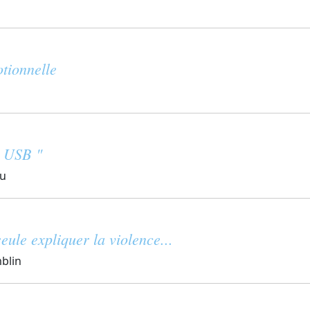
otionnelle
é USB "
eu
eule expliquer la violence...
mblin