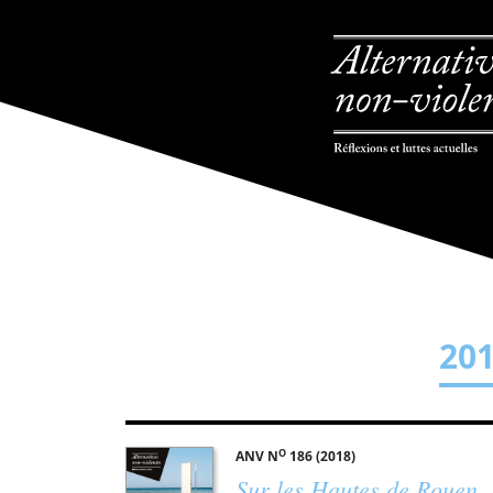
20
O
ANV N
186 (2018)
Sur les Hautes de Rouen, l