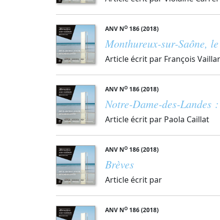
O
ANV N
186 (2018)
Monthureux-sur-Saône, le 
Article écrit par François Vailla
O
ANV N
186 (2018)
Notre-Dame-des-Landes : 
Article écrit par Paola Caillat
O
ANV N
186 (2018)
Brèves
Article écrit par
O
ANV N
186 (2018)