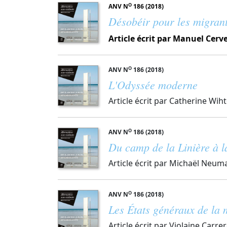
O
ANV N
186 (2018)
Désobéir pour les migran
Article écrit par Manuel Cerv
O
ANV N
186 (2018)
L'Odyssée moderne
Article écrit par Catherine Wi
O
ANV N
186 (2018)
Du camp de la Linière à la
Article écrit par Michaël Neum
O
ANV N
186 (2018)
Les États généraux de la 
Article écrit par Violaine Carre