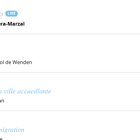
ts
LIRE
era-Marzal
htol de Wenden
 ville accueillante
an
migration
re