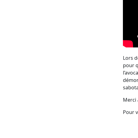
Lors d
pour q
l’avoc
démont
sabot
Merci 
Pour v