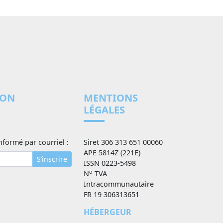
ION
MENTIONS
LÉGALES
nformé par courriel :
Siret 306 313 651 00060
APE 5814Z (221E)
S’inscrire
ISSN 0223-5498
o
N
TVA
Intracommunautaire
FR 19 306313651
HÉBERGEUR