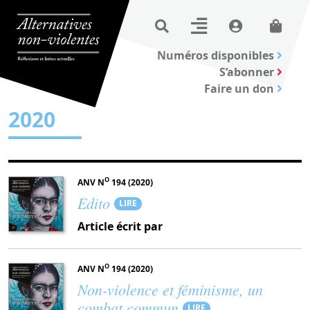
Numéros disponibles
S’abonner
Faire un don
2020
O
ANV N
194 (2020)
Edito
LIRE
Article écrit par
O
ANV N
194 (2020)
Non-violence et féminisme, un
combat commun
LIRE