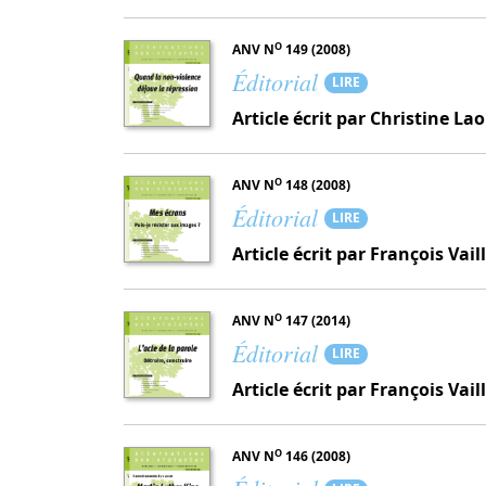
O
ANV N
149 (2008)
Éditorial
LIRE
Article écrit par Christine L
O
ANV N
148 (2008)
Éditorial
LIRE
Article écrit par François Vail
O
ANV N
147 (2014)
Éditorial
LIRE
Article écrit par François Vail
O
ANV N
146 (2008)