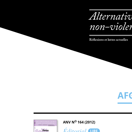
AF
O
ANV N
164 (2012)
Éditorial
LIRE